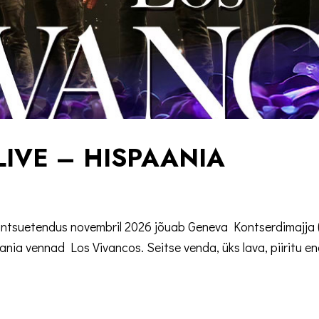
LIVE – HISPAANIA
suetendus novembril 2026 jõuab Geneva Kontserdimajja (s
ia vennad Los Vivancos. Seitse venda, üks lava, piiritu en