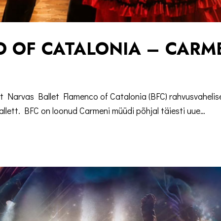
O OF CATALONIA – CARM
 Narvas Ballet Flamenco of Catalonia (BFC) rahvusvahelise
 ballett. BFC on loonud Carmeni müüdi põhjal täiesti uue…