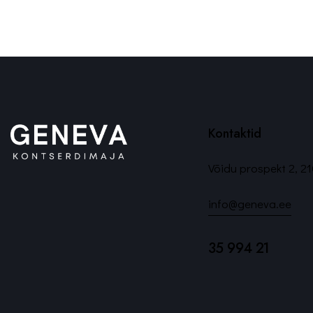
Kontaktid
Võidu prospekt 2, 
info@geneva.ee
35 994 21