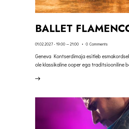
BALLET FLAMENC
01.02.2027 - 19:00
—
21:00
0
Comments
Geneva Kontserdimaja esitleb esmakordselt
ole klassikaline ooper ega traditsiooniline