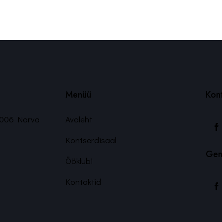
Menüü
Kon
21006 Narva
Avaleht
Kontserdisaal
Gen
Ööklubi
Kontaktid