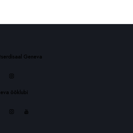
tserdisaal Geneva
eva ööklubi