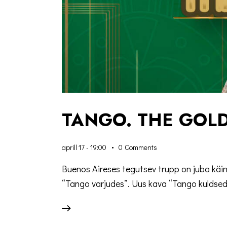
TANGO. THE GOL
aprill 17 - 19:00
0
Comments
Buenos Aireses tegutsev trupp on juba käin
“Tango varjudes”. Uus kava “Tango kuldse