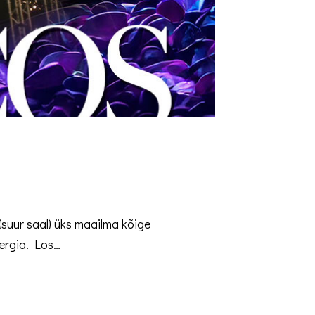
uur saal) üks maailma kõige
ergia. Los…