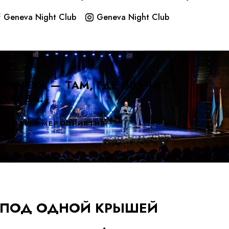
Geneva Night Club
Geneva Night Club
GENEVA — ТАМ, ГДЕ ЗВУЧИТ
НАРВА.
НАШИ МЕРОПРИЯТИЯ
ПОД ОДНОЙ КРЫШЕЙ