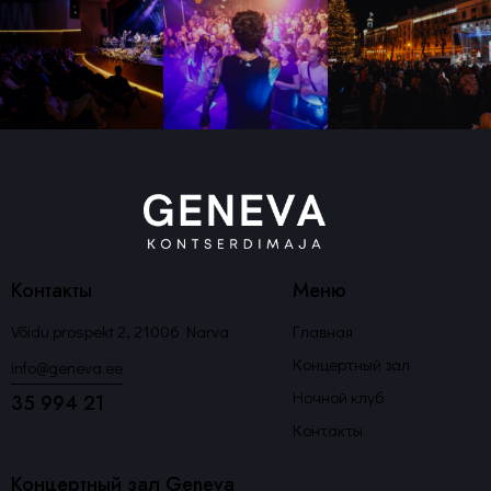
Контакты
Меню
Võidu prospekt 2, 21006 Narva
Главная
Концертный зал
info@geneva.ee
Ночной клуб
35 994 21
Контакты
Концертный зал Geneva