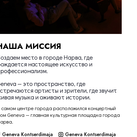
НАША МИССИЯ
оздаем место в городе Нарва, где
рождается настоящее искусство и
профессионализм.
eneva — это пространство, где
стречаются артисты и зрители, где звучит
ивая музыка и оживают истории.
 самом центре города расположился концертный
ом Geneva — главная культурная площадка города
арва.
Geneva Kontserdimaja
Geneva Kontserdimaja