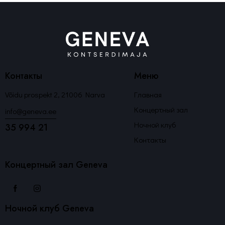
Контакты
Меню
Võidu prospekt 2, 21006 Narva
Главная
Концертный зал
info@geneva.ee
Ночной клуб
35 994 21
Контакты
Концертный зал Geneva
Ночной клуб Geneva